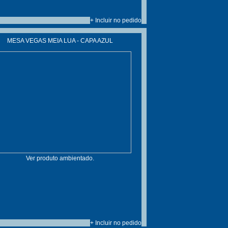
+ Incluir no pedido
MESA VEGAS MEIA LUA - CAPA AZUL
Ver produto ambientado.
+ Incluir no pedido